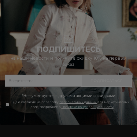
ПОДПИШИТЕСЬ
на наши новости и получите скидку 10% на первый
заказ
ПОДПИСАТЬСЯ
*Не суммируется с другими акциями и скидками
Даю согласие на обработку
персональных данных
для маркетинговых
целей, подробнее в
Политике конфиденциальности