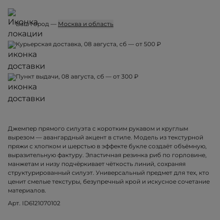
Ваш город —
Москва и область
Курьерская доставка, 08 августа, сб — от 500 ₽
Пункт выдачи, 08 августа, сб — от 300 ₽
Джемпер прямого силуэта с коротким рукавом и круглым
вырезом — авангардный акцент в стиле. Модель из текстурной
пряжи с хлопком и шерстью в эффекте букле создаёт объёмную,
выразительную фактуру. Эластичная резинка риб по горловине,
манжетам и низу подчёркивает чёткость линий, сохраняя
структурированный силуэт. Универсальный предмет для тех, кто
ценит смелые текстуры, безупречный крой и искусное сочетание
материалов.
Арт. ID6121070102