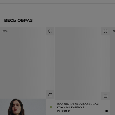
ВЕСЬ ОБРАЗ
-53%
-5
БЛУЗА ИЗ ТЕНСЕЛА
С
ЛОФЕРЫ ИЗ ЛАКИРОВАННОЙ
6 990 ₽
14 990 ₽
2
КОЖИ НА КАБЛУКЕ
17 990 ₽