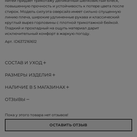
нитей придает трикотажу деликатный шелковистый блеск,
повышенную прочность и устойчивость к потере цвета после
стирок. Модель силуэта оверсайз имеет сильно спущенную
линию плеча, широкие удлиненные рукава и классический
круглый вырез горловины с плотной трикотажной бейкой.
Гладкий и прохладный на ощупь материал дарит
исключительный комфорт в жаркую погоду.
Арт. ID6372161612
СОСТАВ И УХОД
РАЗМЕРЫ ИЗДЕЛИЯ
НАЛИЧИЕ В 5 МАГАЗИНАХ
ОТЗЫВЫ
Пока у этого товара нет отзывов!
ОСТАВИТЬ ОТЗЫВ