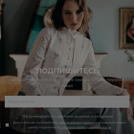
ПОДПИШИТЕСЬ
на наши новости и получите скидку 10% на первый
заказ
ПОДПИСАТЬСЯ
*Не суммируется с другими акциями и скидками
Даю согласие на обработку
персональных данных
для маркетинговых
целей, подробнее в
Политике конфиденциальности