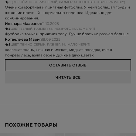
5
ЦВЕТ: ТЁМНО-КОРИЧНЕВЫЙ, РАЗМЕР: XL, (СООТВЕТСТВУЕТ РАЗМЕРУ)
Очень комфортная и приятная футболка. У меня большая грудь и
широкие плечи - XL нормально подошел. Идеально для
комбинирования.
Ильнара Мааранен
11.10.2025
5
ЦВЕТ: БЕЛЫЙ, РАЗМЕР: M, (НЕМНОГО МАЛОМЕРИТ)
Футболка тонкая, приятная телу. Лучше брать на размер больше
Котвелиева Мария
18.09.2025
5
ЦВЕТ: ТЕМНО-СЕРЫЙ, РАЗМЕР: M, (МАЛОМЕРИТ)
классная ткань, нежная и мягкая, модная посадка, очень
понравилась, взяла себе и дочке в двух цветах
ОСТАВИТЬ ОТЗЫВ
ЧИТАТЬ ВСЕ
ПОХОЖИЕ ТОВАРЫ