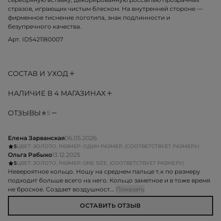
стразов, играющих чистым блеском. На внутренней стороне —
фирменное тиснение логотипа, знак подлинности и
безупречного качества.
Арт. ID5421180007
СОСТАВ И УХОД
НАЛИЧИЕ В 4 МАГАЗИНАХ
ОТЗЫВЫ
5
Елена Зарванская
06.05.2026
5
ЦВЕТ: ЗОЛОТО, РАЗМЕР: ОДИН РАЗМЕР, (СООТВЕТСТВУЕТ РАЗМЕРУ)
Ольга Рабыко
13.12.2025
5
ЦВЕТ: ЗОЛОТО, РАЗМЕР: ONE SIZE, (СООТВЕТСТВУЕТ РАЗМЕРУ)
Невероятное кольцо. Ношу на среднем пальце т.к по размеру
подходит больше всего на него. Кольцо заметное и в тоже время
не броское. Создает воздушност...
Показать
ОСТАВИТЬ ОТЗЫВ