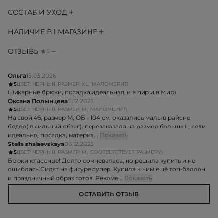
СОСТАВ И УХОД
НАЛИЧИЕ В 1 МАГАЗИНЕ
ОТЗЫВЫ
5
Ольга
15.03.2026
5
ЦВЕТ: ЧЕРНЫЙ, РАЗМЕР: XL, (МАЛОМЕРИТ)
Шикарные брюки, посадка идеальная, и в пир и в Мир)
Оксана Полынцева
11.12.2025
5
ЦВЕТ: ЧЕРНЫЙ, РАЗМЕР: M, (МАЛОМЕРИТ)
На свой 46, размер М, ОБ - 104 см, оказались малы в районе
бедер( в сильный обтяг), перезаказала на размер больше L, сели
идеально, посадка, материа...
Показать
Stella shalaevskaya
06.12.2025
5
ЦВЕТ: ЧЕРНЫЙ, РАЗМЕР: M, (СООТВЕТСТВУЕТ РАЗМЕРУ)
Брюки классные! Долго сомневалась, но решила купить и не
ошиблась.Сидят на фигуре супер. Купила к ним ещё топ-баллон
и праздничный образ готов! Рекоме...
Показать
ОСТАВИТЬ ОТЗЫВ