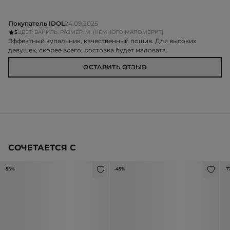
Покупатель IDOL
24.09.2025
5
ЦВЕТ: ВАНИЛЬ, РАЗМЕР: M, (НЕМНОГО МАЛОМЕРИТ)
Эффектный купальник, качественный пошив. Для высоких
девушек, скорее всего, ростовка будет маловата.
ОСТАВИТЬ ОТЗЫВ
СОЧЕТАЕТСЯ С
-55%
-45%
-7