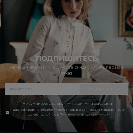
ПОДПИШИТЕСЬ
на наши новости и получите скидку 10% на первый
заказ
ПОДПИСАТЬСЯ
*Не суммируется с другими акциями и скидками
Даю согласие на обработку
персональных данных
для маркетинговых
целей, подробнее в
Политике конфиденциальности