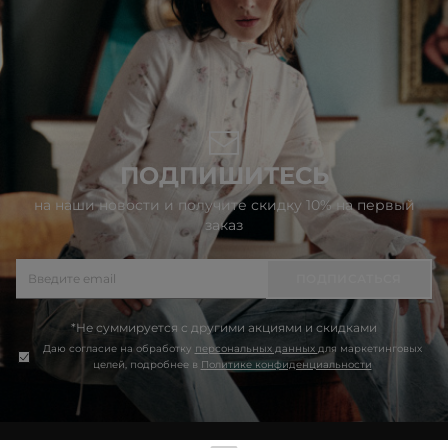
ПОДПИШИТЕСЬ
на наши новости и получите скидку 10% на первый
заказ
ПОДПИСАТЬСЯ
*Не суммируется с другими акциями и скидками
Даю согласие на обработку
персональных данных
для маркетинговых
целей, подробнее в
Политике конфиденциальности
Продолжая использовать сайт idol.ru, вы соглашаетесь на