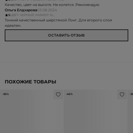
Качество, цвет на высоте. Не колется. Рекомендую
Ольга Елдзарова
03.08.2024
5
ЦВЕТ: ЧЕРНЫЙ, РАЗМЕР: XL,
Тонкий качественный шерстяной Лонг. Для второго слоя
идеален.
ОСТАВИТЬ ОТЗЫВ
ПОХОЖИЕ ТОВАРЫ
-36%
-46%
-3