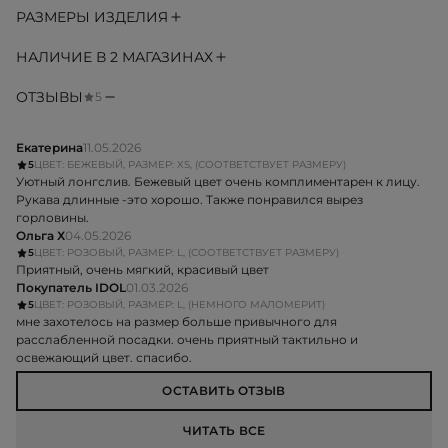
РАЗМЕРЫ ИЗДЕЛИЯ
НАЛИЧИЕ В 2 МАГАЗИНАХ
ОТЗЫВЫ
5
Екатерина
11.05.2026
5
ЦВЕТ: БЕЖЕВЫЙ, РАЗМЕР: XS, (СООТВЕТСТВУЕТ РАЗМЕРУ)
Уютный лонгслив. Бежевый цвет очень комплиментарен к лицу.
Рукава длинные -это хорошо. Также понравился вырез
горловины.
Ольга Х
04.05.2026
5
ЦВЕТ: РОЗОВЫЙ, РАЗМЕР: L, (СООТВЕТСТВУЕТ РАЗМЕРУ)
Приятный, очень мягкий, красивый цвет
Покупатель IDOL
01.03.2026
5
ЦВЕТ: РОЗОВЫЙ, РАЗМЕР: L, (НЕМНОГО МАЛОМЕРИТ)
мне захотелось на размер больше привычного для
расслабленной посадки. очень приятный тактильно и
освежающий цвет. спасибо.
ОСТАВИТЬ ОТЗЫВ
ЧИТАТЬ ВСЕ