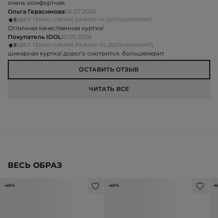
очень комфортная.
Ольга Герасимова
05.07.2026
5
ЦВЕТ: ТЕМНО-СИНИЙ, РАЗМЕР: M, (БОЛЬШЕМЕРИТ)
Отличная качественная куртка!
Покупатель IDOL
10.05.2026
5
ЦВЕТ: ТЕМНО-СИНИЙ, РАЗМЕР: XS, (БОЛЬШЕМЕРИТ)
шикарная куртка! дорого смотрится. большемерит
ОСТАВИТЬ ОТЗЫВ
ЧИТАТЬ ВСЕ
ВЕСЬ ОБРАЗ
-46%
-40%
-