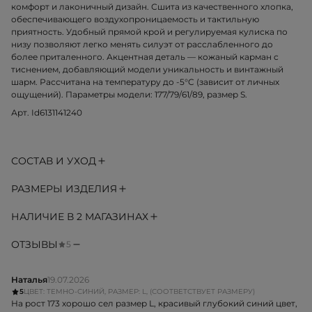
комфорт и лаконичный дизайн. Сшита из качественного хлопка,
обеспечивающего воздухопроницаемость и тактильную
приятность. Удобный прямой крой и регулируемая кулиска по
низу позволяют легко менять силуэт от расслабленного до
более приталенного. Акцентная деталь — кожаный карман с
тиснением, добавляющий модели уникальность и винтажный
шарм. Рассчитана на температуру до -5°C (зависит от личных
ощущений). Параметры модели: 177/79/61/89, размер S.
Арт. Id6131141240
СОСТАВ И УХОД
РАЗМЕРЫ ИЗДЕЛИЯ
НАЛИЧИЕ В 2 МАГАЗИНАХ
ОТЗЫВЫ
5
Наталья
19.07.2026
5
ЦВЕТ: ТЕМНО-СИНИЙ, РАЗМЕР: L, (СООТВЕТСТВУЕТ РАЗМЕРУ)
На рост 173 хорошо сел размер L, красивый глубокий синий цвет,