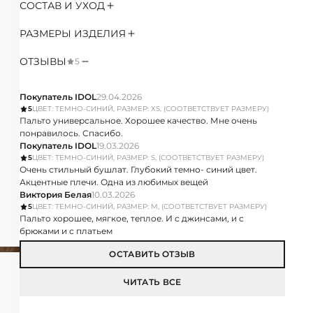
СОСТАВ И УХОД
РАЗМЕРЫ ИЗДЕЛИЯ
ОТЗЫВЫ
5
Покупатель IDOL
29.04.2026
5
ЦВЕТ: ТЕМНО-СИНИЙ, РАЗМЕР: XS, (СООТВЕТСТВУЕТ РАЗМЕРУ)
Пальто универсальное. Хорошее качество. Мне очень
понравилось. Спасибо.
Покупатель IDOL
19.03.2026
5
ЦВЕТ: ТЕМНО-СИНИЙ, РАЗМЕР: S, (СООТВЕТСТВУЕТ РАЗМЕРУ)
Очень стильный бушлат. Глубокий темно- синий цвет.
Акцентные плечи. Одна из любимых вещей
Виктория Белая
10.03.2026
5
ЦВЕТ: ТЕМНО-СИНИЙ, РАЗМЕР: M, (СООТВЕТСТВУЕТ РАЗМЕРУ)
Пальто хорошее, мягкое, теплое. И с джинсами, и с
брюками и с платьем
ОСТАВИТЬ ОТЗЫВ
ЧИТАТЬ ВСЕ