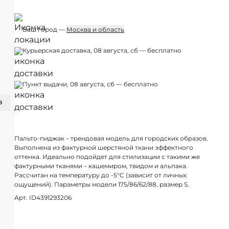
Ваш город —
Москва и область
Курьерская доставка, 08 августа, сб — бесплатно
Пункт выдачи, 08 августа, сб — бесплатно
З
Пальто-пиджак – трендовая модель для городских образов.
Выполнена из фактурной шерстяной ткани эффектного
оттенка. Идеально подойдет для стилизации с такими же
фактурными тканями – кашемиром, твидом и альпака.
Рассчитан на температуру до -5°C (зависит от личных
ощущений). Параметры модели 175/86/62/88, размер S.
Арт. ID4391293206