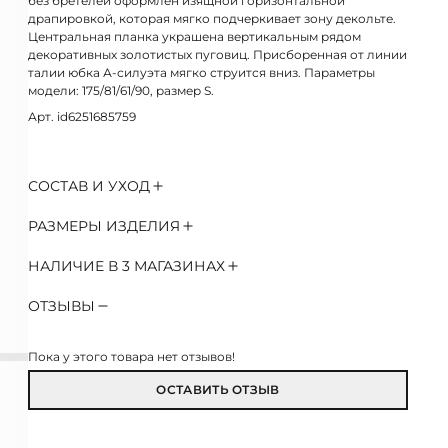
без бретелей оформлен изящной горизонтальной
драпировкой, которая мягко подчеркивает зону декольте.
Центральная планка украшена вертикальным рядом
декоративных золотистых пуговиц. Присборенная от линии
талии юбка А-силуэта мягко струится вниз. Параметры
модели: 175/81/61/90, размер S.
Арт. id6251685759
СОСТАВ И УХОД
РАЗМЕРЫ ИЗДЕЛИЯ
НАЛИЧИЕ В 3 МАГАЗИНАХ
ОТЗЫВЫ
Пока у этого товара нет отзывов!
ОСТАВИТЬ ОТЗЫВ