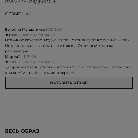
РАЗМЕРЫ ИЗДЕЛИЯ
ОТЗЫВЫ
5
Евгения Мышаткина
30.11.2024
5
ЦВЕТ: ЧЕРНЫЙ, РАЗМЕР: M,
Отличное качество, модно. Хорошо стилизуется с разным низом.
Не удержалась, купила еще и брюки. Отличный костюм,
рекомендую.
Мария
04.11.2024
5
ЦВЕТ: ЧЕРНЫЙ, РАЗМЕР: S,
Добротная ткань, стильный принт "соль с перцем", универсальна
для комбинаций с низами и верхами.
ОСТАВИТЬ ОТЗЫВ
ВЕСЬ ОБРАЗ