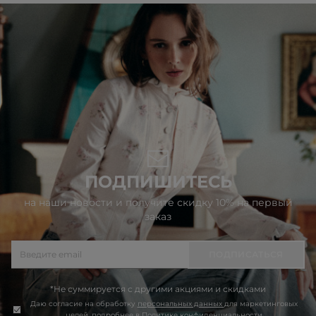
ПОДПИШИТЕСЬ
на наши новости и получите скидку 10% на первый
заказ
ПОДПИСАТЬСЯ
*Не суммируется с другими акциями и скидками
Даю согласие на обработку
персональных данных
для маркетинговых
целей, подробнее в
Политике конфиденциальности