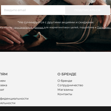
ПОДПИСАТЬСЯ
*Не суммируется с другими акциями и скидками
обработку
персональных данных
для маркетинговых целей, подробнее в
Политике
ЛЯМ
О БРЕНДЕ
лием
О бренде
тавка
Сотрудничество
рат
Магазины
Контакты
нфиденциальности
ояльности