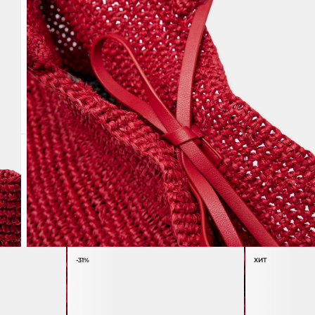
-31%
ХИТ