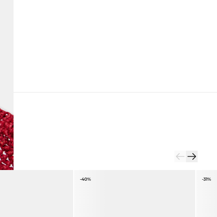
-40%
-31%