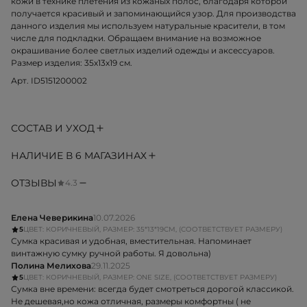
кожи в технике плетения из кожаных полос, благодаря которой
получается красивый и запоминающийся узор. Для производства
данного изделия мы используем натуральные красители, в том
числе для подкладки. Обращаем внимание на возможное
окрашивание более светлых изделий одежды и аксессуаров.
Размер изделия: 35х13х19 см.
Арт. ID5151200002
СОСТАВ И УХОД
НАЛИЧИЕ В 6 МАГАЗИНАХ
ОТЗЫВЫ
4.3
Елена Чеверикина
10.07.2026
5
ЦВЕТ: КОРИЧНЕВЫЙ, РАЗМЕР: 35*13*19СМ, (СООТВЕТСТВУЕТ РАЗМЕРУ)
Сумка красивая и удобная, вместительная. Напоминает
винтажную сумку ручной работы. Я довольна)
Полина Мелихова
29.11.2025
5
ЦВЕТ: КОРИЧНЕВЫЙ, РАЗМЕР: ONE SIZE, (СООТВЕТСТВУЕТ РАЗМЕРУ)
Сумка вне времени: всегда будет смотреться дорогой классикой.
Не дешевая,но кожа отличная, размеры комфортны ( не