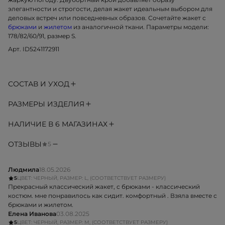
элегантности и строгости, делая жакет идеальным выбором для
деловых встреч или повседневных образов. Сочетайте жакет с
брюками
и
жилетом
из аналогичной ткани. Параметры модели:
178/82/60/91, размер S.
Арт. ID5241172911
СОСТАВ И УХОД
РАЗМЕРЫ ИЗДЕЛИЯ
НАЛИЧИЕ В 6 МАГАЗИНАХ
ОТЗЫВЫ
5
Людмила
18.05.2026
5
ЦВЕТ: ЧЕРНЫЙ, РАЗМЕР: L, (СООТВЕТСТВУЕТ РАЗМЕРУ)
Прекрасный классический жакет, с брюками - классический
костюм. мне понравилось как сидит. комфортный . Взяла вместе с
брюками и жилетом.
Елена Иванова
03.08.2025
5
ЦВЕТ: ЧЕРНЫЙ, РАЗМЕР: M, (СООТВЕТСТВУЕТ РАЗМЕРУ)