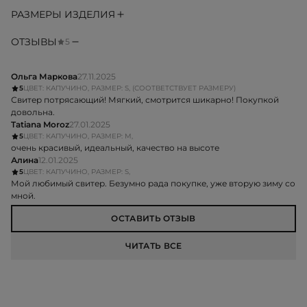
РАЗМЕРЫ ИЗДЕЛИЯ
ОТЗЫВЫ
5
Ольга Маркова
27.11.2025
5
ЦВЕТ: КАПУЧИНО, РАЗМЕР: S, (СООТВЕТСТВУЕТ РАЗМЕРУ)
Свитер потрясающий! Мягкий, смотрится шикарно! Покупкой
довольна.
Tatiana Moroz
27.01.2025
5
ЦВЕТ: КАПУЧИНО, РАЗМЕР: M,
очень красивый, идеальный, качество на высоте
Алина
12.01.2025
5
ЦВЕТ: КАПУЧИНО, РАЗМЕР: S,
Мой любимый свитер. Безумно рада покупке, уже вторую зиму со
мной.
ОСТАВИТЬ ОТЗЫВ
ЧИТАТЬ ВСЕ