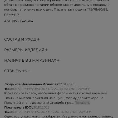
обтачная резинка по талии обеспечивает идеальную посадку и
комфорт в течение всего дня. Параметры модели: 175/78/60/89,
размер S.
Арт. Id5391749304
СОСТАВ И УХОД
РАЗМЕРЫ ИЗДЕЛИЯ
НАЛИЧИЕ В 3 МАГАЗИНАХ
ОТЗЫВЫ
5
Людмила Николаевна Игнатова
22.01.2026
5
ЦВЕТ: КАПУЧИНО, РАЗМЕР: S, (СООТВЕТСТВУЕТ РАЗМЕРУ)
Юбка понравилась, необычный фасон, есть боковые карманы!
Ткань не мнется, приятная на ошупь, форму держит хорошо!
Покупкой очень довольна! Спасибо про...
Показать
Покупатель IDOL
30.10.2025
5
ЦВЕТ: КАПУЧИНО, РАЗМЕР: M, (СООТВЕТСТВУЕТ РАЗМЕРУ)
Одно из лучших моих приобретений в данном магазине, стильно,