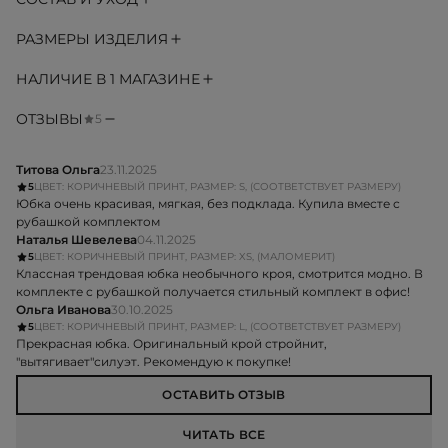
РАЗМЕРЫ ИЗДЕЛИЯ
НАЛИЧИЕ В 1 МАГАЗИНЕ
ОТЗЫВЫ
5
Титова Ольга
23.11.2025
5
ЦВЕТ: КОРИЧНЕВЫЙ ПРИНТ, РАЗМЕР: S, (СООТВЕТСТВУЕТ РАЗМЕРУ)
Юбка очень красивая, мягкая, без подклада. Купила вместе с
рубашкой комплектом
Наталья Шевелева
04.11.2025
5
ЦВЕТ: КОРИЧНЕВЫЙ ПРИНТ, РАЗМЕР: XS, (МАЛОМЕРИТ)
Классная трендовая юбка необычного кроя, смотрится модно. В
комплекте с рубашкой получается стильный комплект в офис!
Ольга Иванова
30.10.2025
5
ЦВЕТ: КОРИЧНЕВЫЙ ПРИНТ, РАЗМЕР: L, (СООТВЕТСТВУЕТ РАЗМЕРУ)
Прекрасная юбка. Оригинальный крой стройнит,
"вытягивает"силуэт. Рекомендую к покупке!
ОСТАВИТЬ ОТЗЫВ
ЧИТАТЬ ВСЕ