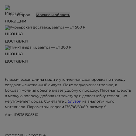
Ваш город —
Москва и область
Курьерская доставка, завтра — от 500 ₽
Пункт выдачи, завтра — от 300 ₽
Классическая длина миди и утонченная драпировка по переду
создают женственный силуэт. Пояс подчеркивает талию, а
боковая молния обеспечивает удобную посадку. Плотная шерсть
в мелкую полоску добавляет текстуру и делает юбку теплой, но
не утяжеляет образ. Сочетайте с
блузой
из аналогичного
материала. Параметры модели 176/86/60/89, размер S.
Арт. ID5381505310
СОСТАВ И УХОД