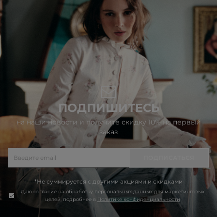
ПОДПИШИТЕСЬ
на наши новости и получите скидку 10% на первый
заказ
ПОДПИСАТЬСЯ
*Не суммируется с другими акциями и скидками
Даю согласие на обработку
персональных данных
для маркетинговых
целей, подробнее в
Политике конфиденциальности