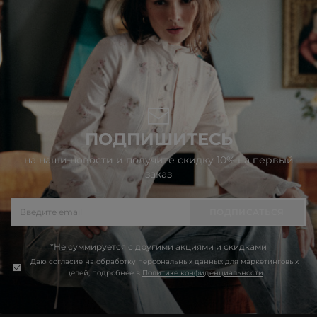
ПОДПИШИТЕСЬ
на наши новости и получите скидку 10% на первый
заказ
ПОДПИСАТЬСЯ
*Не суммируется с другими акциями и скидками
Даю согласие на обработку
персональных данных
для маркетинговых
целей, подробнее в
Политике конфиденциальности