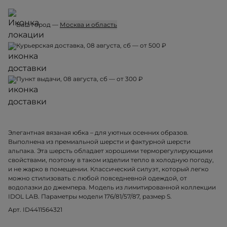
Ваш город —
Москва и область
Курьерская доставка, 08 августа, сб — от 500 ₽
Пункт выдачи, 08 августа, сб — от 300 ₽
Элегантная вязаная юбка – для уютных осенних образов.
Выполнена из премиальной шерсти и фактурной шерсти
альпака. Эта шерсть обладает хорошими терморегулирующими
свойствами, поэтому в таком изделии тепло в холодную погоду,
и не жарко в помещении. Классический силуэт, который легко
можно стилизовать с любой повседневной одеждой, от
водолазки до джемпера. Модель из лимитированной коллекции
IDOL LAB. Параметры модели 176/81/57/87, размер S.
Арт. ID4411564321