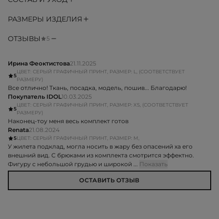
РАЗМЕРЫ ИЗДЕЛИЯ
ОТЗЫВЫ
5
Ирина Феоктистова
21.11.2025
ЦВЕТ: СЕРЫЙ ГРАФИЧНЫЙ ПРИНТ, РАЗМЕР: L, (СООТВЕТСТВУЕТ
5
РАЗМЕРУ)
Все отлично! Ткань, посадка, модель, пошив... Благодарю!
Покупатель IDOL
10.03.2025
ЦВЕТ: СЕРЫЙ ГРАФИЧНЫЙ ПРИНТ, РАЗМЕР: XS, (СООТВЕТСТВУЕТ
5
РАЗМЕРУ)
Наконец-тоу меня весь комплект готов
Renata
21.08.2024
5
ЦВЕТ: СЕРЫЙ ГРАФИЧНЫЙ ПРИНТ, РАЗМЕР: M,
У жилета подклад, могла носить в жару без опасений ха его
внешний вид. С брюками из комплекта смотрится эффектно.
Фигуру с небольшой грудью и широкой ...
Показать
ОСТАВИТЬ ОТЗЫВ