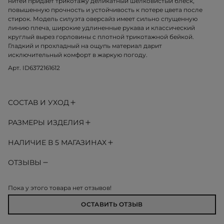
нитей придает трикотажу деликатный шелковистый блеск,
повышенную прочность и устойчивость к потере цвета после
стирок. Модель силуэта оверсайз имеет сильно спущенную
линию плеча, широкие удлиненные рукава и классический
круглый вырез горловины с плотной трикотажной бейкой.
Гладкий и прохладный на ощупь материал дарит
исключительный комфорт в жаркую погоду.
Арт. ID6372161612
СОСТАВ И УХОД
РАЗМЕРЫ ИЗДЕЛИЯ
НАЛИЧИЕ В 5 МАГАЗИНАХ
ОТЗЫВЫ
Пока у этого товара нет отзывов!
ОСТАВИТЬ ОТЗЫВ