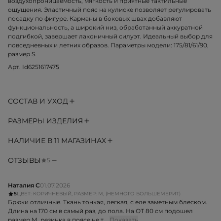
воздухопроницаемость, мягкость и приятные тактильные
ощущения. Эластичный пояс на кулиске позволяет регулировать
посадку по фигуре. Карманы в боковых швах добавляют
функциональность, а широкий низ, обработанный аккуратной
подгибкой, завершает лаконичный силуэт. Идеальный выбор для
повседневных и летних образов. Параметры модели: 175/81/61/90,
размер S.
Арт. Id6251617475
СОСТАВ И УХОД
РАЗМЕРЫ ИЗДЕЛИЯ
НАЛИЧИЕ В 11 МАГАЗИНАХ
ОТЗЫВЫ
5
Наталия С
01.07.2026
5
ЦВЕТ: КОРИЧНЕВЫЙ, РАЗМЕР: M, (НЕМНОГО БОЛЬШЕМЕРИТ)
Брюки отличные. Ткань тонкая, легкая, с еле заметным блеском.
Длина на 170 см в самый раз, до пола. На ОТ 80 см подошел
размер М, резинка в поясе не т...
Показать