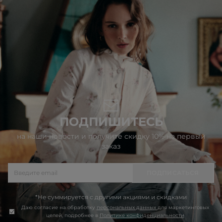
ПОДПИШИТЕСЬ
на наши новости и получите скидку 10% на первый
заказ
ПОДПИСАТЬСЯ
*Не суммируется с другими акциями и скидками
Даю согласие на обработку
персональных данных
для маркетинговых
целей, подробнее в
Политике конфиденциальности