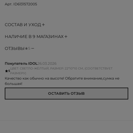
Арт. ID6131572005
СОСТАВ И УХОД
НАЛИЧИЕ В 9 МАГАЗИНАХ
ОТЗЫВЫ
5
Покупатель IDOL
26.03.2026
ЦВЕТ: СВЕТЛО-ЖЁЛТЫЙ, РАЗМЕР: 22*10*10 CM, (СООТВЕТСТВУЕТ
5
РАЗМЕРУ)
Качество как обычно на высоте! Обратите внимание,сумка не
большая!
ОСТАВИТЬ ОТЗЫВ