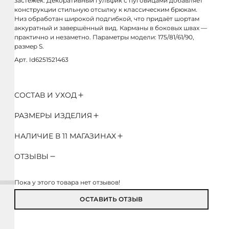
застёжек. Декоративный гульфик с пуговицами добавляет
конструкции стильную отсылку к классическим брюкам.
Низ обработан широкой подгибкой, что придаёт шортам
аккуратный и завершённый вид. Карманы в боковых швах —
практично и незаметно. Параметры модели: 175/81/61/90,
размер S.
Арт. Id6251521463
СОСТАВ И УХОД
РАЗМЕРЫ ИЗДЕЛИЯ
НАЛИЧИЕ В 11 МАГАЗИНАХ
ОТЗЫВЫ
Пока у этого товара нет отзывов!
ОСТАВИТЬ ОТЗЫВ