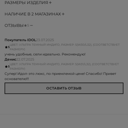
РАЗМЕРЫ ИЗДЕЛИЯ
НАЛИЧИЕ В 2 МАГАЗИНАХ
ОТЗЫВЫ
5
Покупатель IDOL
23.07.2025
ЦВЕТ: УЛЬТРА ТЕМНЫЙ ИНДИГО, РАЗМЕР: S(W30/L32), (СООТВЕТСТВУЕТ
5
РАЗМЕРУ)
учень удобные, сели идеально. Рекомендую!
Денис
22.07.2025
ЦВЕТ: УЛЬТРА ТЕМНЫЙ ИНДИГО, РАЗМЕР: S(W31/L32), (СООТВЕТСТВУЕТ
5
РАЗМЕРУ)
Супер! Идол-это люкс, по приемлемой цене! Спасибо! Привет
основателю!!!
ОСТАВИТЬ ОТЗЫВ