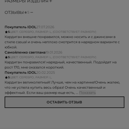
РАЗМЕРЫ ИЗДЕЛИЯ
ОТЗЫВЫ
5
Покупатель IDOL
27.07.2026
5
ЦВЕТ: СЕРЕБРО, РАЗМЕР: L, (СООТВЕТСТВУЕТ РАЗМЕРУ)
Кардиган внешне понравился, можно носить и с джинсами в
стиле casual и очень неплохо смотрится в нарядном варианте с
юбкой.
Самойленко светлана
19.01.2026
5
ЦВЕТ: СЕРЕБРО, РАЗМЕР: L, (СООТВЕТСТВУЕТ РАЗМЕРУ)
Кардиган понравился! нарядный, качественный. Подойдет на
рост 170, мне оказался короткий.
Покупатель IDOL
20.02.2025
5
ЦВЕТ: СЕРЕБРО, РАЗМЕР: L,
Кардиган великолепный! Лучше, чем на картинке!Очень жалею,
что не успела купить весь образ! Очень качественный и
эффектный. Если ваш размер еще есть, ...
Показать
ОСТАВИТЬ ОТЗЫВ