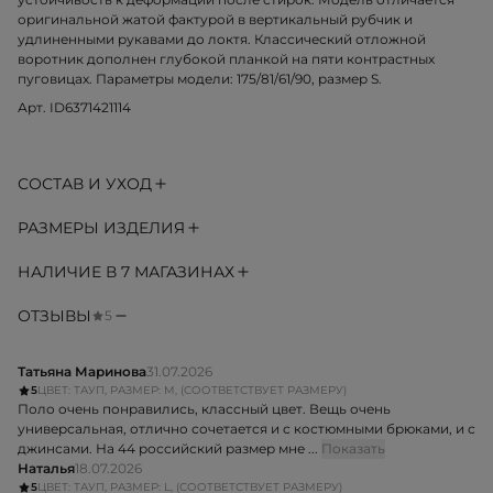
оригинальной жатой фактурой в вертикальный рубчик и
удлиненными рукавами до локтя. Классический отложной
воротник дополнен глубокой планкой на пяти контрастных
пуговицах. Параметры модели: 175/81/61/90, размер S.
Арт. ID6371421114
СОСТАВ И УХОД
РАЗМЕРЫ ИЗДЕЛИЯ
НАЛИЧИЕ В 7 МАГАЗИНАХ
ОТЗЫВЫ
5
Татьяна Маринова
31.07.2026
5
ЦВЕТ: ТАУП, РАЗМЕР: M, (СООТВЕТСТВУЕТ РАЗМЕРУ)
Поло очень понравились, классный цвет. Вещь очень
универсальная, отлично сочетается и с костюмными брюками, и с
джинсами. На 44 российский размер мне ...
Показать
Наталья
18.07.2026
5
ЦВЕТ: ТАУП, РАЗМЕР: L, (СООТВЕТСТВУЕТ РАЗМЕРУ)