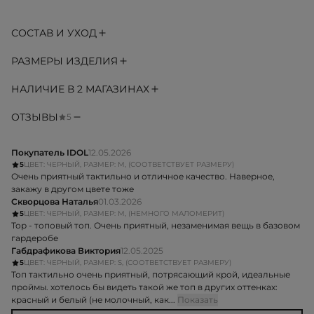
СОСТАВ И УХОД
РАЗМЕРЫ ИЗДЕЛИЯ
НАЛИЧИЕ В 2 МАГАЗИНАХ
ОТЗЫВЫ
5
Покупатель IDOL
12.05.2026
5
ЦВЕТ: ЧЕРНЫЙ, РАЗМЕР: M, (СООТВЕТСТВУЕТ РАЗМЕРУ)
Очень приятный тактильно и отличное качество. Наверное,
закажу в другом цвете тоже
Скворцова Наталья
01.03.2026
5
ЦВЕТ: ЧЕРНЫЙ, РАЗМЕР: M, (НЕМНОГО МАЛОМЕРИТ)
Тор - топовый топ. Очень приятный, незаменимая вещь в базовом
гардеробе
Габдрафикова Виктория
12.05.2025
5
ЦВЕТ: ЧЕРНЫЙ, РАЗМЕР: S, (СООТВЕТСТВУЕТ РАЗМЕРУ)
Топ тактильно очень приятный, потрясающий крой, идеальные
проймы. хотелось бы видеть такой же топ в других оттенках:
красный и белый (не молочный, как...
Показать