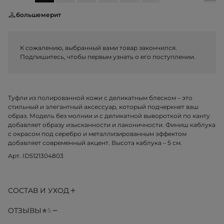
большемерит
К сожалению, выбранный вами товар закончился.
Подпишитесь, чтобы первым узнать о его поступлении.
Туфли из полированной кожи с деликатным блеском – это
стильный и элегантный аксессуар, который подчеркнет ваш
образ. Модель без молнии и с деликатной вывороткой по канту
добавляет образу изысканности и лаконичности. Финиш каблука
с окрасом под серебро и металлизированным эффектом
добавляет современный акцент. Высота каблука – 5 см.
Арт. ID5121304803
СОСТАВ И УХОД
ОТЗЫВЫ
5