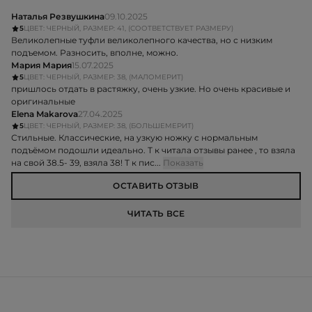
Наталья Резвушкина
09.10.2025
5
ЦВЕТ: ЧЕРНЫЙ, РАЗМЕР: 41, (СООТВЕТСТВУЕТ РАЗМЕРУ)
Великолепные туфли великолепного качества, но с низким
подъемом. Разносить, вполне, можно.
Мария Мария
15.07.2025
5
ЦВЕТ: ЧЕРНЫЙ, РАЗМЕР: 38, (МАЛОМЕРИТ)
пришлось отдать в растяжку, очень узкие. Но очень красивые и
оригинальные
Elena Makarova
27.04.2025
5
ЦВЕТ: ЧЕРНЫЙ, РАЗМЕР: 38, (БОЛЬШЕМЕРИТ)
Стильные. Классические, на узкую ножку с нормальным
подъёмом подошли идеально. Т к читала отзывы ранее , то взяла
на свой 38.5- 39, взяла 38! Т к пис...
Показать
ОСТАВИТЬ ОТЗЫВ
ЧИТАТЬ ВСЕ