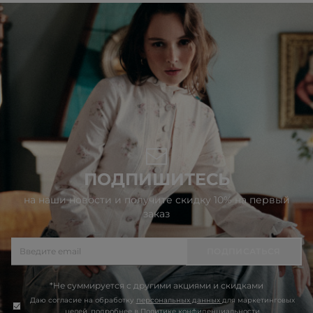
ПОДПИШИТЕСЬ
на наши новости и получите скидку 10% на первый
заказ
ПОДПИСАТЬСЯ
*Не суммируется с другими акциями и скидками
Даю согласие на обработку
персональных данных
для маркетинговых
целей, подробнее в
Политике конфиденциальности