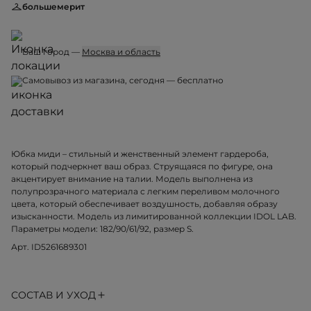
большемерит
Ваш город —
Москва и область
Самовывоз из магазина, 08 августа, сб — бесплатно
Юбка миди – стильный и женственный элемент гардероба,
который подчеркнет ваш образ. Струящаяся по фигуре, она
акцентирует внимание на талии. Модель выполнена из
полупрозрачного материала с легким переливом молочного
цвета, который обеспечивает воздушность, добавляя образу
изысканности. Модель из лимитированной коллекции IDOL LAB.
Параметры модели: 182/90/61/92, размер S.
Арт. ID5261689301
СОСТАВ И УХОД