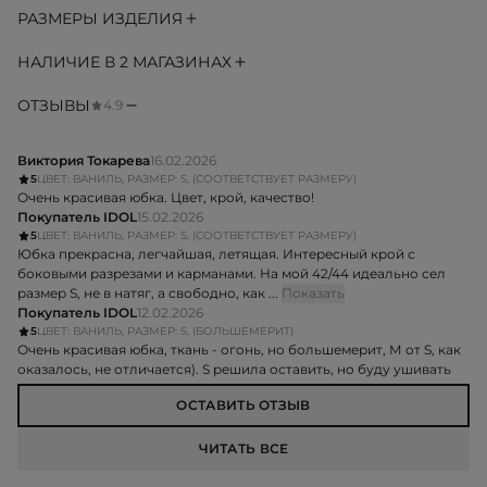
РАЗМЕРЫ ИЗДЕЛИЯ
НАЛИЧИЕ В 2 МАГАЗИНАХ
ОТЗЫВЫ
4.9
Виктория Токарева
16.02.2026
5
ЦВЕТ: ВАНИЛЬ, РАЗМЕР: S, (СООТВЕТСТВУЕТ РАЗМЕРУ)
Очень красивая юбка. Цвет, крой, качество!
Покупатель IDOL
15.02.2026
5
ЦВЕТ: ВАНИЛЬ, РАЗМЕР: S, (СООТВЕТСТВУЕТ РАЗМЕРУ)
Юбка прекрасна, легчайшая, летящая. Интересный крой с
боковыми разрезами и карманами. На мой 42/44 идеально сел
размер S, не в натяг, а свободно, как ...
Показать
Покупатель IDOL
12.02.2026
5
ЦВЕТ: ВАНИЛЬ, РАЗМЕР: S, (БОЛЬШЕМЕРИТ)
Очень красивая юбка, ткань - огонь, но большемерит, М от S, как
оказалось, не отличается). S решила оставить, но буду ушивать
ОСТАВИТЬ ОТЗЫВ
ЧИТАТЬ ВСЕ