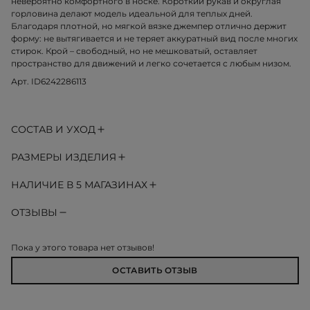
невероятно комфортного в носке. Короткий рукав и округлая
горловина делают модель идеальной для теплых дней.
Благодаря плотной, но мягкой вязке джемпер отлично держит
форму: не вытягивается и не теряет аккуратный вид после многих
стирок. Крой – свободный, но не мешковатый, оставляет
пространство для движений и легко сочетается с любым низом.
Арт. ID6242286113
СОСТАВ И УХОД
РАЗМЕРЫ ИЗДЕЛИЯ
НАЛИЧИЕ В 5 МАГАЗИНАХ
ОТЗЫВЫ
Пока у этого товара нет отзывов!
ОСТАВИТЬ ОТЗЫВ